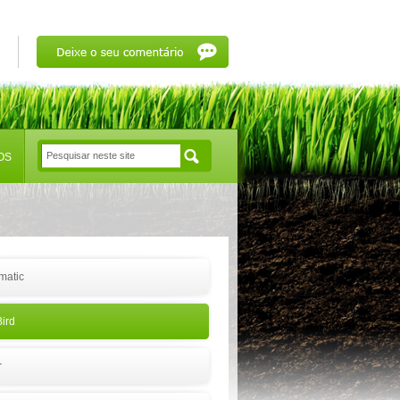
OS
matic
ird
r