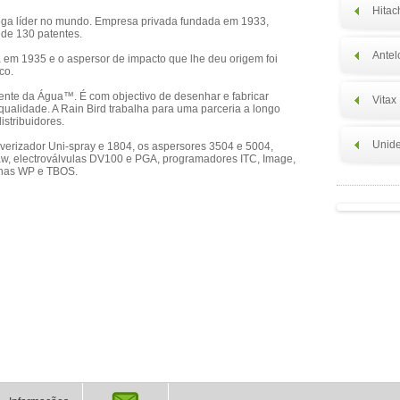
Hitac
 rega líder no mundo. Empresa privada fundada em 1933,
 de 130 patentes.
Antel
da em 1935 e o aspersor de impacto que lhe deu origem foi
co.
ente da Água™. É com objectivo de desenhar e fabricar
Vitax
ualidade. A Rain Bird trabalha para uma parceria a longo
istribuidores.
Unide
lverizador Uni-spray e 1804, os aspersores 3504 e 5004,
aw, electroválvulas DV100 e PGA, programadores ITC, Image,
ilhas WP e TBOS.