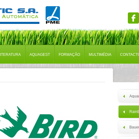
LITERATURA
AQUAGEST
FORMAÇÃO
MULTIMÉDIA
CONTACT
Aqua
RainB
Baue