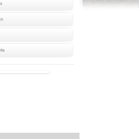
hi
co
lta