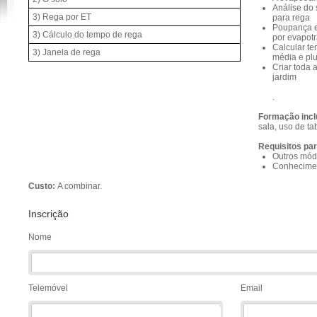
Análise do 
3) Rega por ET
para rega
Poupança e
3) Cálculo do tempo de rega
por evapot
Calcular t
3) Janela de rega
média e plu
Criar toda
jardim
.
Formação incl
sala, uso de t
Requisitos pa
Outros mód
Conhecimen
Custo:
A combinar.
Inscrição
Nome
Telemóvel
Email