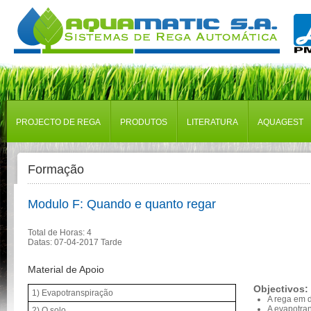
PROJECTO DE REGA
PRODUTOS
LITERATURA
AQUAGEST
Formação
Modulo F: Quando e quanto regar
Total de Horas: 4
Datas: 07-04-2017 Tarde
Material de Apoio
Objectivos:
1) Evapotranspiração
A rega em 
A evapotra
2) O solo